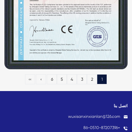
››
›
6
5
4
3
2
1
اتصل بنا
wuxisanxinxianlan@126.com
+86-0510-87207396